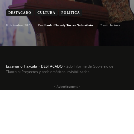
DESTACADO
CULTURA
POLÍTICA
8 diciembre, 2023
7
min. lectura
Por
Paola Chavely Torres Nahuatlato
Escenario Tlaxcala
DESTACADO
2do Informe de Gobierno de
Tlaxcala: Proyectos y problemáticas invisibilizadas
- Advertisement -