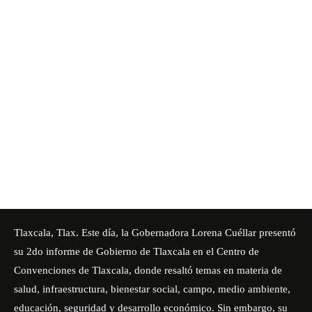
Tlaxcala, Tlax. Este día, la Gobernadora
Lorena Cuéllar
presentó
su 2do informe de Gobierno de Tlaxcala en el Centro de
Convenciones de Tlaxcala, donde resaltó temas en materia de
salud, infraestructura, bienestar social, campo, medio ambiente,
educación, seguridad y desarrollo económico. Sin embargo, su