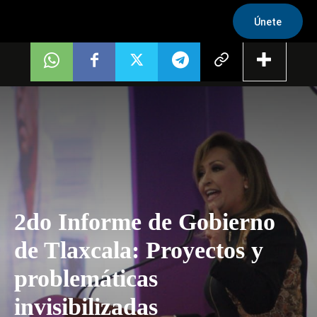
Únete
2do Informe de Gobierno
de Tlaxcala: Proyectos y
problemáticas
invisibilizadas