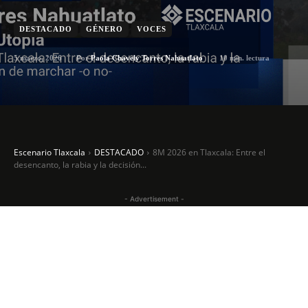
DESTACADO
GÉNERO
VOCES
5 marzo, 2026
10
min. lectura
Por
Paola Chavely Torres Nahuatlato
Escenario Tlaxcala
DESTACADO
8M 2026 en Tlaxcala: Entre el
desencanto, la rabia y la decisión...
- Advertisement -