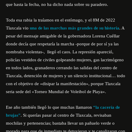
que hasta la fecha, no ha dicho nada sobre su paradero.
Toda esa rabia la traíamos en el estómago, y el 8M de 2022
Tlaxcala vio
una de las marchas más grandes de su historia
. A
pesar del mensaje amigable de la gobernadora Lorena Cuéllar
donde decía que respetaría la marcha -porque de por sí ya las
nombraba violentas-, llegó el caos. La represión apareció,
policías vestidos de civiles golpeando mujeres, gas lacrimógeno
en todos lados, granaderos cerrando las salidas del centro de
Tlaxcala, detención de mujeres y un silencio institucional… todo
con el objetivo de «disipar la manifestación», porque Tlaxcala
seria sede del «Torneo Mundial de Voleibol de Playa».
Ese año también llegó lo que muchas llamaron
“la cacería de
brujas”
. Si querías pasar al centro de Tlaxcala, revisaban
mochilas y pertenencias; bastaba llevar un pañuelo verde o
morado para que de inmediato te detuvieran y te canalizaran con