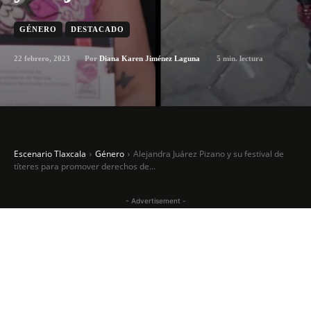
GÉNERO
DESTACADO
22 febrero, 2023
5
min. lectura
Por
Diana Karen Jiménez Laguna
Escenario Tlaxcala
Género
Alejandra Juárez Pizano y su festival de
títeres para promover derechos de...
- Advertisement -