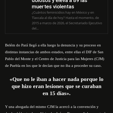
dolosos y eleva a 89 las
muertes violentas
¿Cuántos feminicidios hay en México y en
Tlaxcala al día de hoy? Hasta el momento, de
2015 a marzo de 2026, el Secretariado Ejecutivo
del...
Belém do Pará llegó a ella luego la denuncia y su proceso en
distintas instancias de ambos estados, entre ellas el DIF de San
Pablo del Monte y el Centro de Justicia para las Mujeres (CJM)
de Puebla en los que le decían que no iba a proceder su caso.
«Que no le iban a hacer nada porque lo
que hizo eran lesiones que se curaban
en 15 días».
Y una abogada del mismo CJM la acercó a la convención y