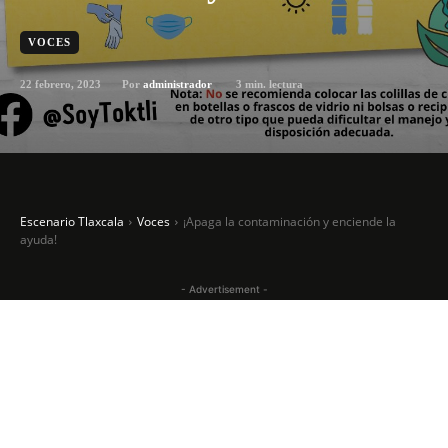
VOCES
22 febrero, 2023
3
min. lectura
Por
administrador
Escenario Tlaxcala
Voces
¡Apaga la contaminación y enciende la
ayuda!
- Advertisement -