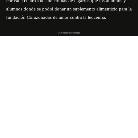
Por cada cuatro kilos de colillas de cigarros que los alumnos y
alumnos donde se podrá donar un suplemento alimenticio para la
fundación Corazonadas de amor contra la leucemia.
- Advertisement -