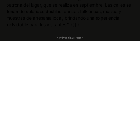
patrona del lugar, que se realiza en septiembre. Las calles se
llenan de coloridos desfiles, danzas folklóricas, música y
muestras de artesanía local, brindando una experiencia
inolvidable para los visitantes." } }] }
- Advertisement -