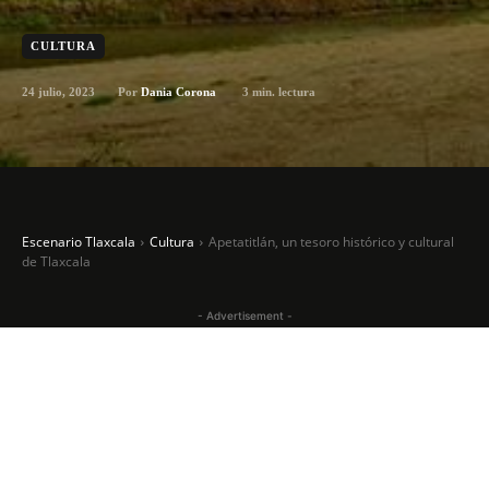
CULTURA
24 julio, 2023
3
min. lectura
Por
Dania Corona
Escenario Tlaxcala
Cultura
Apetatitlán, un tesoro histórico y cultural
de Tlaxcala
- Advertisement -