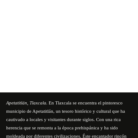
Apetatitlán, Tlaxcala.
En Tlaxcala se encuentra el pintoresco
municipio de Apetatitlán, un tesoro histórico y cultural que ha
cautivado a locales y visitantes durante siglos. Con una rica
herencia que se remonta a la época prehispánica y ha sido
moldeada por diferentes civilizaciones. Éste encantador rincón