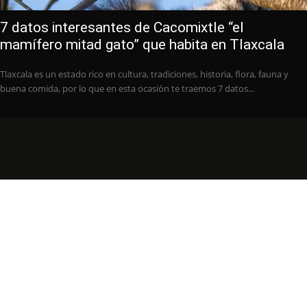
7 datos interesantes de Cacomixtle “el
mamífero mitad gato” que habita en Tlaxcala
Tlaxcala es un estado rico en cultura, tradiciones, historia, flora, fauna y
buena comida, por lo que en esta ocasión te traemos 7 datos...