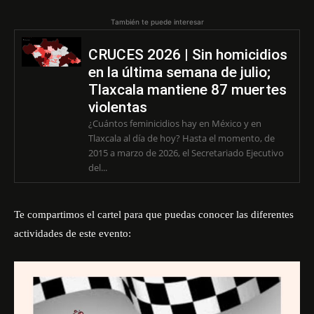
También te puede interesar
CRUCES 2026 | Sin homicidios
en la última semana de julio;
Tlaxcala mantiene 87 muertes
violentas
¿Cuántos feminicidios hay en México y en
Tlaxcala al día de hoy? Hasta el momento, de
2015 a marzo de 2026, el Secretariado Ejecutivo
del...
Te compartimos el cartel para que puedas conocer las diferentes
actividades de este evento: