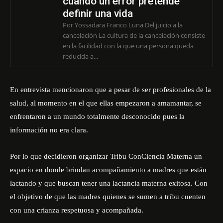
cuando un error pretende
definir una vida
Por Yossadara Franco Luna Del juicio a la
cancelación La cultura de la cancelación consiste
en la facilidad con la que una persona queda
reducida a...
En entrevista mencionaron que a pesar de ser profesionales de la
salud, al momento en el que ellas empezaron a amamantar, se
enfrentaron a un mundo totalmente desconocido pues la
información no era clara.
Por lo que decidieron organizar
Tribu ConCiencia Materna
un
espacio en donde brindan acompañamiento a madres que están
lactando y que buscan tener una lactancia materna exitosa. Con
el objetivo de que las madres quienes se sumen a tribu cuenten
con una crianza respetuosa y acompañada.