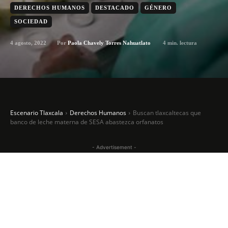
DERECHOS HUMANOS
DESTACADO
GÉNERO
SOCIEDAD
4 agosto, 2022
4
min. lectura
Por
Paola Chavely Torres Nahuatlato
Escenario Tlaxcala
Derechos Humanos
Buscan tlaxcaltecas que
banco de leche materna de SESA abastezca orfanatos
- Advertisement -