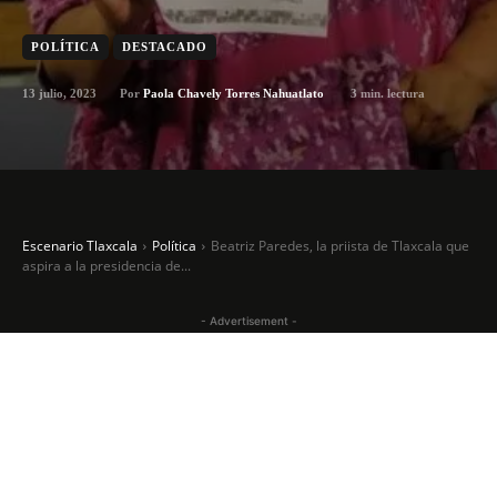
POLÍTICA
DESTACADO
13 julio, 2023
3
min. lectura
Por
Paola Chavely Torres Nahuatlato
Escenario Tlaxcala
Política
Beatriz Paredes, la priista de Tlaxcala que
aspira a la presidencia de...
- Advertisement -