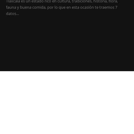
Tlaxcala es un estado rico en cultura, tradiciones, historia, flora,
fauna y buena comida, por lo que en esta ocasión te traemos 7
datos...