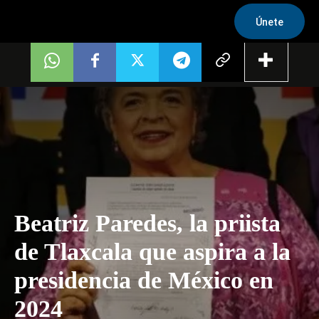
Únete
Beatriz Paredes, la priista
de Tlaxcala que aspira a la
presidencia de México en
2024