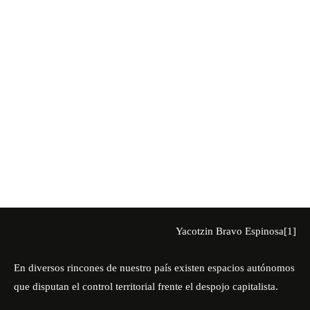
Yacotzin Bravo Espinosa
[1]
En diversos rincones de nuestro país existen espacios autónomos
que disputan el control territorial frente el despojo capitalista.