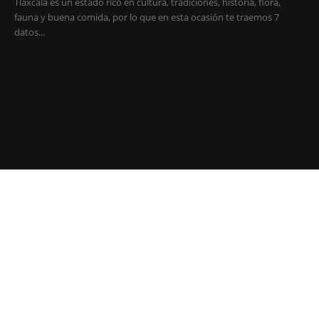
Tlaxcala es un estado rico en cultura, tradiciones, historia, flora,
fauna y buena comida, por lo que en esta ocasión te traemos 7
datos...