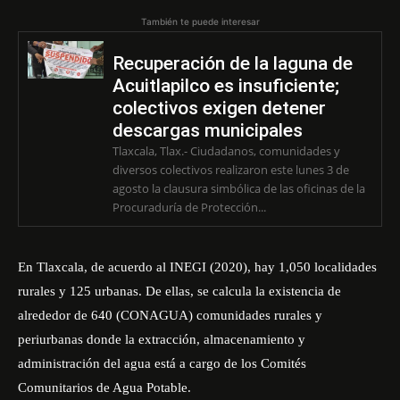
También te puede interesar
Recuperación de la laguna de
Acuitlapilco es insuficiente;
colectivos exigen detener
descargas municipales
Tlaxcala, Tlax.- Ciudadanos, comunidades y
diversos colectivos realizaron este lunes 3 de
agosto la clausura simbólica de las oficinas de la
Procuraduría de Protección...
En Tlaxcala, de acuerdo al
INEGI
(2020), hay 1,050 localidades
rurales y 125 urbanas. De ellas, se calcula la existencia de
alrededor de 640 (CONAGUA) comunidades rurales y
periurbanas donde la extracción, almacenamiento y
administración del agua está a cargo de los Comités
Comunitarios de Agua Potable.