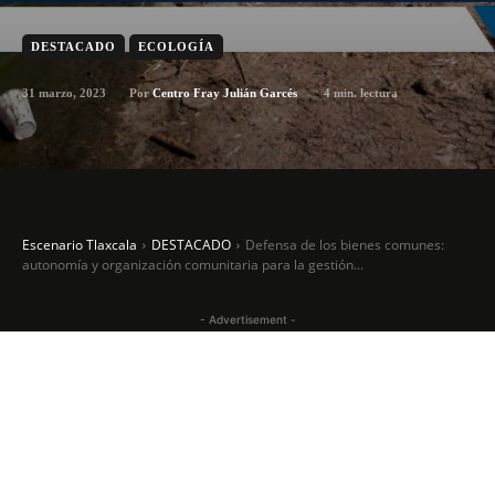
DESTACADO
ECOLOGÍA
31 marzo, 2023
4
min. lectura
Por
Centro Fray Julián Garcés
Escenario Tlaxcala
DESTACADO
Defensa de los bienes comunes:
autonomía y organización comunitaria para la gestión...
- Advertisement -