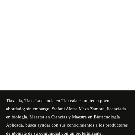
Tlaxcala, Tlax. La ciencia en Tlaxcala es un tema poco
abordado; sin embargo, Stefani Aletse Meza Zamora, licenciada
en biología, Maestra en Ciencias y Maestra en Biotecnología
Aplicada, busca ayudar con sus conocimientos a los productores
de jitomate de su comunidad con un biofertilizante.