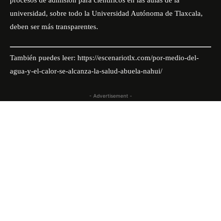
procesos de admisión para científicos en las aulas de la
universidad, sobre todo la Universidad Autónoma de Tlaxcala,
deben ser más transparentes.
También puedes leer:
https://escenariotlx.com/por-medio-del-
agua-y-el-calor-se-alcanza-la-salud-abuela-nahui/
- Advertisement -