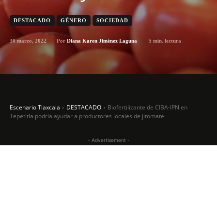
DESTACADO
GÉNERO
SOCIEDAD
30 marzo, 2022
5
min. lectura
Por
Diana Karen Jiménez Laguna
Escenario Tlaxcala
DESTACADO
Biofertilizante de CIBA-IPN en
Tepetitla podría ayudar a productores locales de jitomate
- Advertisement -