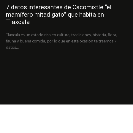
7 datos interesantes de Cacomixtle “el
mamífero mitad gato” que habita en
Tlaxcala
Tlaxcala es un estado rico en cultura, tradiciones, historia, flora,
fauna y buena comida, por lo que en esta ocasión te traemos 7
datos...