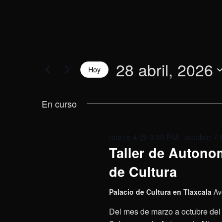
28 abril, 2026
Hoy
Selecciona
la
En curso
fecha.
marzo 4 @ 3:30 PM
-
octubre 7
Taller de Autonom
de Cultura
Palacio de Cultura en Tlaxcala
Av
Del mes de marzo a octubre del 