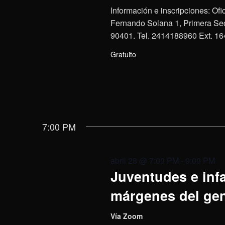
Información e inscripciones: Ofi
Fernando Solana 1, Primera Secc
90401. Tel. 2414188960 Ext. 16
Gratuito
7:00 PM
abril 28 @ 7:00 PM
-
9:00 PM
Juventudes e inf
márgenes del ge
Vía Zoom