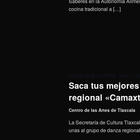
Saberes en la Autonomía Aliment
cocina tradicional a […]
marzo 25 @ 4:00 PM
-
junio 1 
Saca tus mejores 
regional «Camaxt
Centro de las Artes de Tlaxcala
La Secretaría de Cultura Tlaxcal
unas al grupo de danza regional 