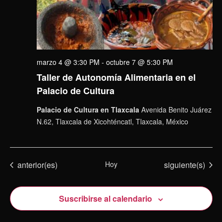
marzo 4 @ 3:30 PM
-
octubre 7 @ 5:30 PM
Taller de Autonomía Alimentaria en el
Palacio de Cultura
Palacio de Cultura en Tlaxcala
Avenida Benito Juárez
N.62, Tlaxcala de Xicohténcatl, Tlaxcala, México
Eventos
Eventos
anterior(es)
Hoy
siguiente(s)
Suscribirse al calendario