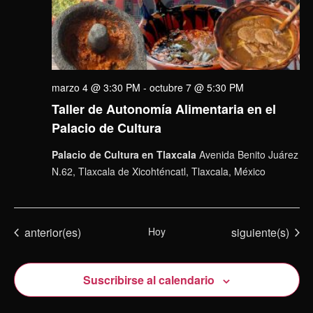
marzo 4 @ 3:30 PM
-
octubre 7 @ 5:30 PM
Taller de Autonomía Alimentaria en el
Palacio de Cultura
Palacio de Cultura en Tlaxcala
Avenida Benito Juárez
N.62, Tlaxcala de Xicohténcatl, Tlaxcala, México
Eventos
Eventos
anterior(es)
Hoy
siguiente(s)
Suscribirse al calendario