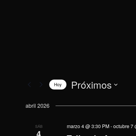
vistas
la
palabra
de
clave.
Eventos
Próximos
Hoy
Selecciona
la
abril 2026
fecha.
marzo 4 @ 3:30 PM
-
octubre 7
SÁB
4