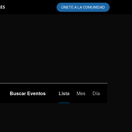
LES
ÚNETE A LA COMUNIDAD
Navegación
Buscar Eventos
Lista
Mes
Día
de
vistas
de
Evento