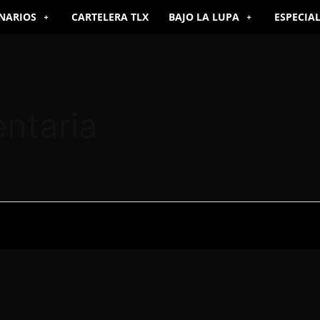
NARIOS
CARTELERA TLX
BAJO LA LUPA
ESPECIA
ntaria