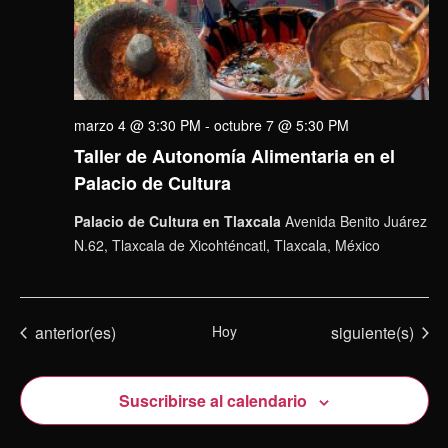
marzo 4 @ 3:30 PM
-
octubre 7 @ 5:30 PM
Taller de Autonomía Alimentaria en el
Palacio de Cultura
Palacio de Cultura en Tlaxcala
Avenida Benito Juárez
N.62, Tlaxcala de Xicohténcatl, Tlaxcala, México
Eventos
Eventos
anterior(es)
Hoy
siguiente(s)
Suscribirse al calendario