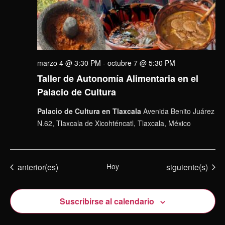
marzo 4 @ 3:30 PM
-
octubre 7 @ 5:30 PM
Taller de Autonomía Alimentaria en el
Palacio de Cultura
Palacio de Cultura en Tlaxcala
Avenida Benito Juárez
N.62, Tlaxcala de Xicohténcatl, Tlaxcala, México
Eventos
Eventos
anterior(es)
Hoy
siguiente(s)
Suscribirse al calendario