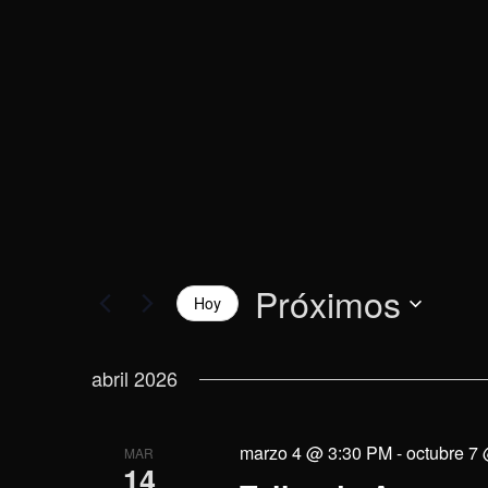
vistas
la
palabra
de
clave.
Eventos
Próximos
Hoy
Selecciona
la
abril 2026
fecha.
marzo 4 @ 3:30 PM
-
octubre 7
MAR
14