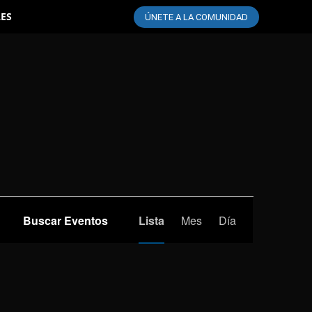
LES
ÚNETE A LA COMUNIDAD
Navegación
Buscar Eventos
Lista
Mes
Día
de
vistas
de
Evento