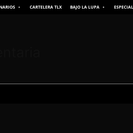
NARIOS
CARTELERA TLX
BAJO LA LUPA
ESPECIA
ntaria