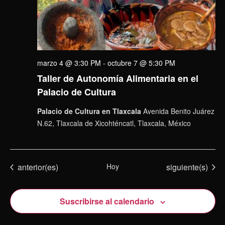
marzo 4 @ 3:30 PM
-
octubre 7 @ 5:30 PM
Taller de Autonomía Alimentaria en el
Palacio de Cultura
Palacio de Cultura en Tlaxcala
Avenida Benito Juárez
N.62, Tlaxcala de Xicohténcatl, Tlaxcala, México
Eventos
Eventos
anterior(es)
Hoy
siguiente(s)
Suscribirse al calendario