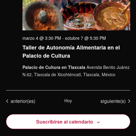
marzo 4 @ 3:30 PM
-
octubre 7 @ 5:30 PM
Taller de Autonomía Alimentaria en el
Palacio de Cultura
Palacio de Cultura en Tlaxcala
Avenida Benito Juárez
N.62, Tlaxcala de Xicohténcatl, Tlaxcala, México
Eventos
Eventos
anterior(es)
Hoy
siguiente(s)
Suscribirse al calendario