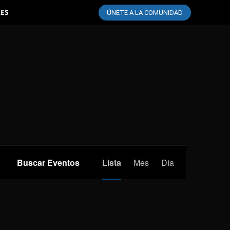
LES
ÚNETE A LA COMUNIDAD
Navegación
Buscar Eventos
Lista
Mes
Día
de
vistas
de
Evento