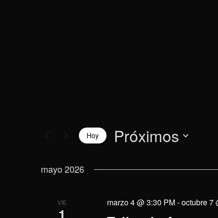
vistas
la
palabra
de
clave.
Eventos
Próximos
Hoy
Selecciona
la
mayo 2026
fecha.
marzo 4 @ 3:30 PM
-
octubre 7
VIE
1