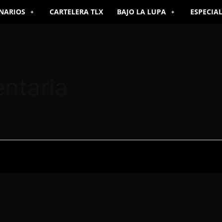
NARIOS
CARTELERA TLX
BAJO LA LUPA
ESPECIA
ntaria