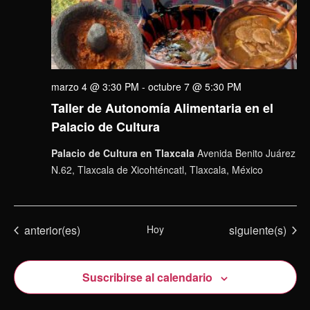
marzo 4 @ 3:30 PM
-
octubre 7 @ 5:30 PM
Taller de Autonomía Alimentaria en el
Palacio de Cultura
Palacio de Cultura en Tlaxcala
Avenida Benito Juárez
N.62, Tlaxcala de Xicohténcatl, Tlaxcala, México
Eventos
Eventos
anterior(es)
Hoy
siguiente(s)
Suscribirse al calendario