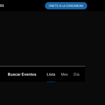
LES
ÚNETE A LA COMUNIDAD
Navegación
Buscar Eventos
Lista
Mes
Día
de
vistas
de
Evento