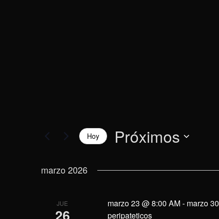
vistas
la
palabra
de
clave.
Eventos
Próximos
Hoy
Selecciona
la
marzo 2026
fecha.
marzo 23 @ 8:00 AM
-
marzo 3
JUE
26
peripateticos