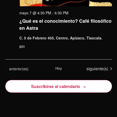
mayo 7 @ 4:30 PM
-
6:30 PM
¿Qué es el conocimiento? Café filosófico
en Astra
C. 5 de Febrero 405, Centro, Apizaco, Tlaxcala.
$60
Eventos
Hoy
siguiente(s)
Eventos
anterior(es)
Suscribirse al calendario