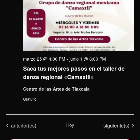
marzo 25 @ 4:00 PM
-
junio 1 @ 6:00 PM
Saca tus mejores pasos en el taller de
danza regional «Camaxtli»
Centro de las Artes de Tlaxcala
Gratuito
Eventos
Eventos
anterior(es)
Hoy
siguiente(s)