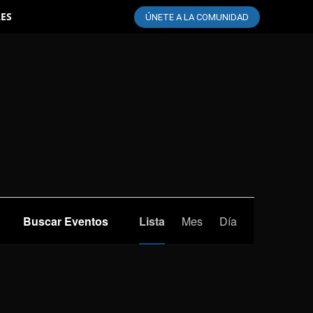
LES
ÚNETE A LA COMUNIDAD
Navegación
Buscar Eventos
Lista
Mes
Día
de
vistas
de
Evento