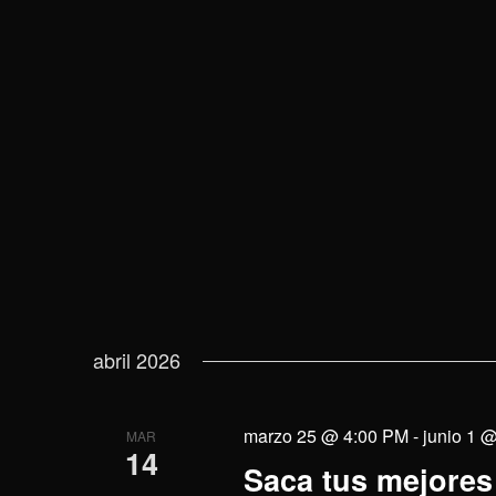
vistas
la
la
palabra
fecha.
de
clave.
Eventos
abril 2026
marzo 25 @ 4:00 PM
-
junio 1 
MAR
14
Saca tus mejores 