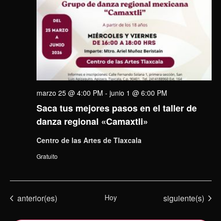
marzo 25 @ 4:00 PM
-
junio 1 @ 6:00 PM
Saca tus mejores pasos en el taller de
danza regional «Camaxtli»
Centro de las Artes de Tlaxcala
Gratuito
Eventos
Eventos
anterior(es)
Hoy
siguiente(s)