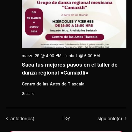
marzo 25 @ 4:00 PM
-
junio 1 @ 6:00 PM
Saca tus mejores pasos en el taller de
danza regional «Camaxtli»
Centro de las Artes de Tlaxcala
Gratuito
Eventos
Eventos
anterior(es)
Hoy
siguiente(s)