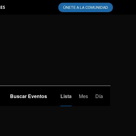
LES
ÚNETE A LA COMUNIDAD
Navegación
Buscar Eventos
Lista
Mes
Día
de
vistas
de
Evento