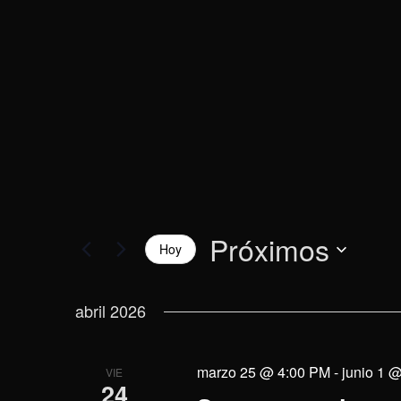
vistas
la
palabra
de
clave.
Eventos
Próximos
Hoy
Selecciona
la
abril 2026
fecha.
marzo 25 @ 4:00 PM
-
junio 1 
VIE
24