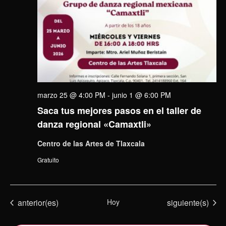
marzo 25 @ 4:00 PM
-
junio 1 @ 6:00 PM
Saca tus mejores pasos en el taller de
danza regional «Camaxtli»
Centro de las Artes de Tlaxcala
Gratuito
Eventos
Eventos
anterior(es)
Hoy
siguiente(s)