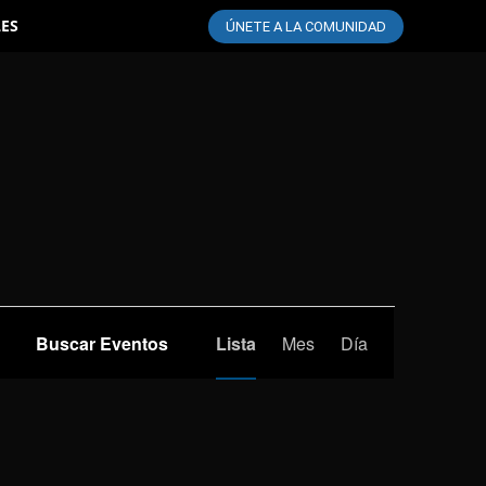
LES
ÚNETE A LA COMUNIDAD
Navegación
Buscar Eventos
Lista
Mes
Día
de
vistas
de
Evento