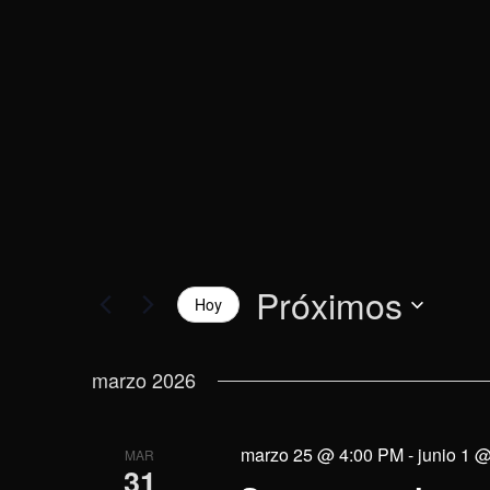
vistas
la
palabra
de
clave.
Eventos
Próximos
Hoy
Selecciona
la
marzo 2026
fecha.
marzo 25 @ 4:00 PM
-
junio 1 
MAR
31