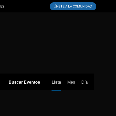
LES
ÚNETE A LA COMUNIDAD
Navegación
Buscar Eventos
Lista
Mes
Día
de
vistas
de
Evento