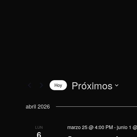
vistas
la
palabra
de
clave.
Eventos
Próximos
Hoy
Selecciona
la
abril 2026
fecha.
marzo 25 @ 4:00 PM
-
junio 1 
LUN
6