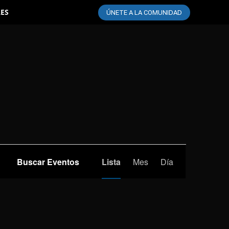
LES
ÚNETE A LA COMUNIDAD
Navegación
Buscar Eventos
Lista
Mes
Día
de
vistas
de
Evento