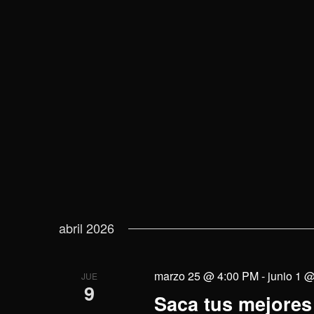
vistas
la
la
palabra
fecha.
de
clave.
Eventos
abril 2026
marzo 25 @ 4:00 PM
-
junio 1 
JUE
9
Saca tus mejores 