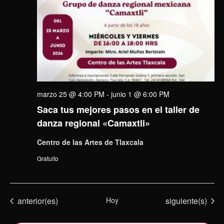
marzo 25 @ 4:00 PM
-
junio 1 @ 6:00 PM
Saca tus mejores pasos en el taller de
danza regional «Camaxtli»
Centro de las Artes de Tlaxcala
Gratuito
Eventos
Eventos
anterior(es)
Hoy
siguiente(s)