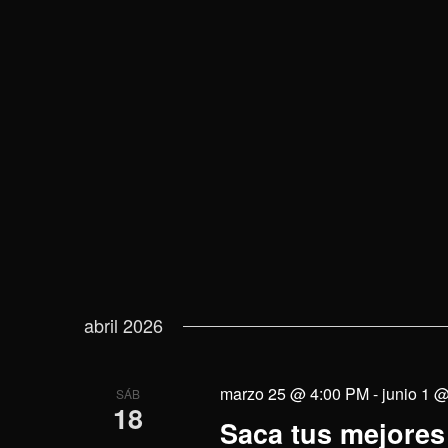
vistas
la
la
palabra
fecha.
de
clave.
Eventos
abril 2026
marzo 25 @ 4:00 PM
-
junio 1 
SÁB
18
Saca tus mejores 