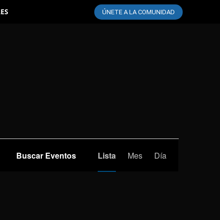
LES
ÚNETE A LA COMUNIDAD
Navegación
Buscar Eventos
Lista
Mes
Día
de
vistas
de
Evento