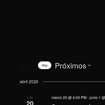
vistas
la
palabra
de
clave.
Eventos
Próximos
Hoy
Selecciona
la
abril 2026
fecha.
marzo 25 @ 4:00 PM
-
junio 1 
LUN
20