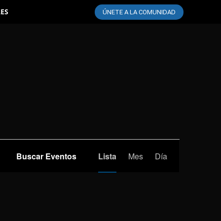
LES
ÚNETE A LA COMUNIDAD
Navegación
Buscar Eventos
Lista
Mes
Día
de
vistas
de
Evento