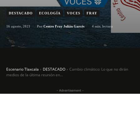
DESTACADO
ECOLOGÍA
VOCES
FRAY
16 agosto, 2021
4
min. lectura
Por
Centro Fray Julián Garcés
Escenario Tlaxcala
DESTACADO
Cambio climático: Lo que no dirán
medios de la última reunión en...
- Advertisement -