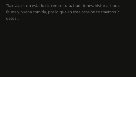
Tlaxcala es un estado rico en cultura, tradiciones, historia, flora,
fauna y buena comida, por lo que en esta ocasión te traemos 7
datos...