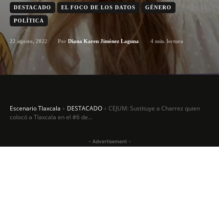
DESTACADO
EL FOCO DE LOS DATOS
GÉNERO
POLÍTICA
22 agosto, 2022
4
min. lectura
Por
Diana Karen Jiménez Laguna
Escenario Tlaxcala
DESTACADO
CEJUM: Sustituye a Charrez quien
colocó a Tlaxcala en el #6 de...
- Advertisement -