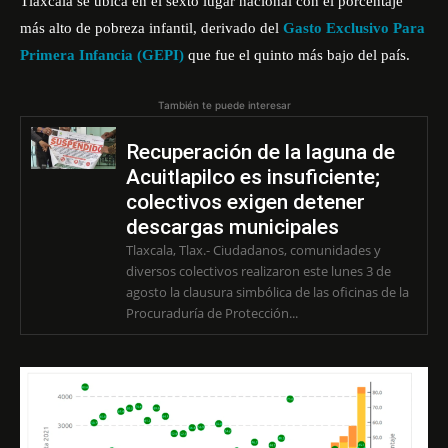
Tlaxcala se ubica en el sexto lugar nacional con el porcentaje
más alto de pobreza infantil, derivado del
Gasto Exclusivo Para
Primera Infancia (GEPI)
que fue el quinto más bajo del país.
También te puede interesar
Recuperación de la laguna de
Acuitlapilco es insuficiente;
colectivos exigen detener
descargas municipales
Tlaxcala, Tlax.- Ciudadanos, comunidades y
diversos colectivos realizaron este lunes 3 de
agosto la clausura simbólica de las oficinas de la
Procuraduría de Protección...