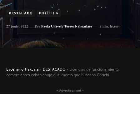
DESTACADO
POLÍTICA
27 junio, 2022
2
min. lectura
Por
Paola Chavely Torres Nahuatlato
Escenario Tlaxcala
DESTACADO
Licencias de funcionamiento:
comerciantes echan abajo el aumento que buscaba Corichi
- Advertisement -