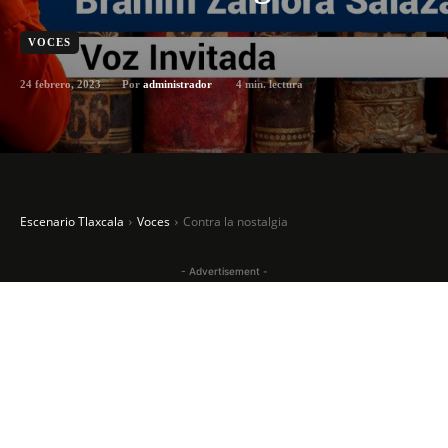
VOCES
24 febrero, 2023
4
min. lectura
Por
administrador
Escenario Tlaxcala
Voces
Contra la nostalgia
- Advertisement -