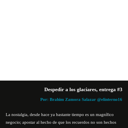
Despedir a los glaciares
, entrega #3
Por: Brahim Zamora Salazar
@elinterno16
La nostalgia, desde hace ya bastante tiempo es un magnífico
negocio; apostar al hecho de que los recuerdos no son hechos