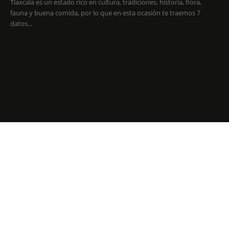
Tlaxcala es un estado rico en cultura, tradiciones, historia, flora,
fauna y buena comida, por lo que en esta ocasión te traemos 7
datos...