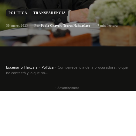
POLÍTICA
TRANSPARENCIA
30 enero, 2023
7
min. lectura
Por
Paola Chavely Torres Nahuatlato
Escenario Tlaxcala
Política
Comparecencia de la procuradora: lo que
no contestó y lo que no...
- Advertisement -