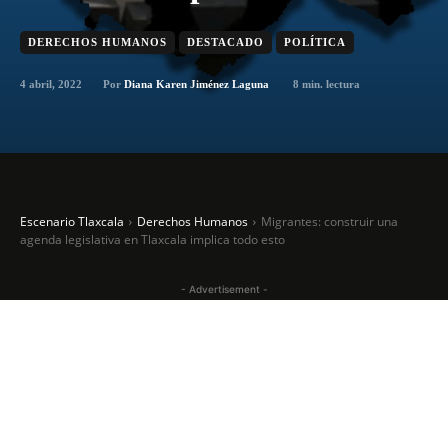
DERECHOS HUMANOS
DESTACADO
POLÍTICA
4 abril, 2022
8
min. lectura
Por
Diana Karen Jiménez Laguna
Escenario Tlaxcala
Derechos Humanos
Migrantes: construir una
agenda legislativa en Tlaxcala implica todo esto
- Advertisement -