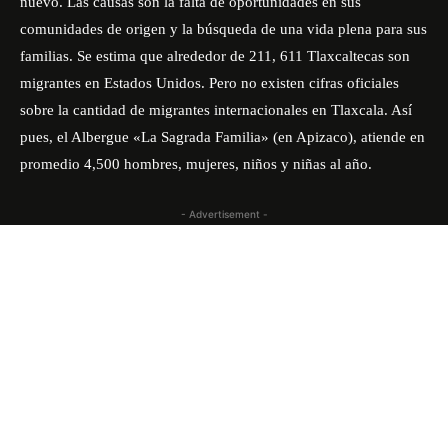
nuevo. Las causas son la falta de oportunidades en sus
comunidades de origen y la búsqueda de una vida plena para sus
familias. Se estima que alrededor de 211, 611 Tlaxcaltecas son
migrantes en Estados Unidos. Pero no existen cifras oficiales
sobre la cantidad de migrantes internacionales en Tlaxcala. Así
pues, el Albergue «La Sagrada Familia» (en Apizaco), atiende en
promedio 4,500 hombres, mujeres, niños y niñas al año.
- Advertisement -