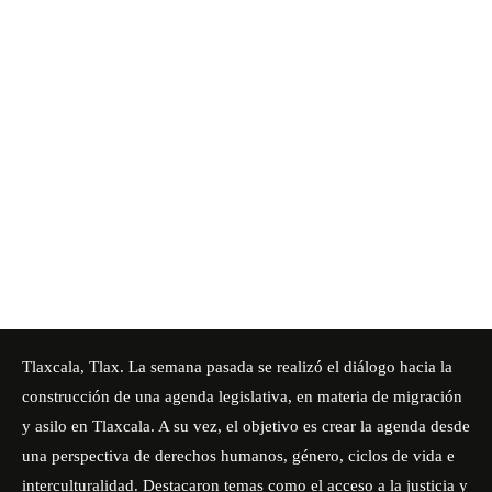
Tlaxcala, Tlax. La semana pasada se realizó el diálogo hacia la
construcción de una agenda legislativa, en materia de migración
y asilo en Tlaxcala. A su vez, el objetivo es crear la agenda desde
una perspectiva de derechos humanos, género, ciclos de vida e
interculturalidad. Destacaron temas como el acceso a la justicia y