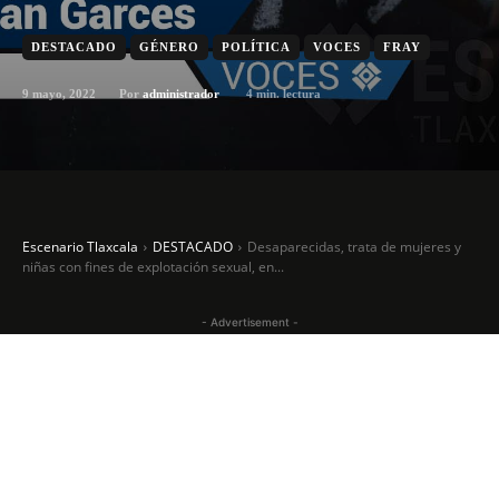
DESTACADO
GÉNERO
POLÍTICA
VOCES
FRAY
9 mayo, 2022
4
min. lectura
Por
administrador
Escenario Tlaxcala
DESTACADO
Desaparecidas, trata de mujeres y
niñas con fines de explotación sexual, en...
- Advertisement -