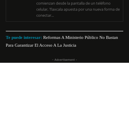
comienzan desde la pantalla de un teléfono
celular, Tlaxcala apuesta por una nueva forma de
conectar...
Te puede interesar:
Reformas A Ministerio Público No Bastan
Para Garantizar El Acceso A La Justicia
- Advertisement -