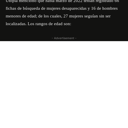
Utopía mencionó que hasta marzo de 2022 tenían registrado 66
fichas de búsqueda de mujeres desaparecidas y 16 de hombres
menores de edad; de los cuales, 27 mujeres seguían sin ser
localizadas. Los rangos de edad son:
- Advertisement -