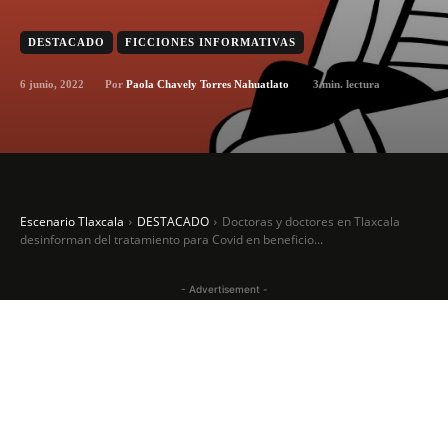
DESTACADO
FICCIONES INFORMATIVAS
6 junio, 2022
3
min. lectura
Por
Paola Chavely Torres Nahuatlato
Escenario Tlaxcala
DESTACADO
Doctoras y doctores en Tlaxcala
desinforman del tratamiento para Covid en beneficio...
- Advertisement -