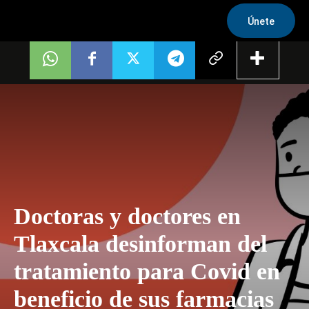
Únete
Doctoras y doctores en
Tlaxcala desinforman del
tratamiento para Covid en
beneficio de sus farmacias