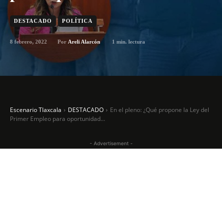
DESTACADO
POLÍTICA
8 febrero, 2022
1
min. lectura
Por
Areli Alarcón
Escenario Tlaxcala
DESTACADO
En el pleno: ¿Qué propone la Ley del
Primer Empleo para oportunidad...
- Advertisement -