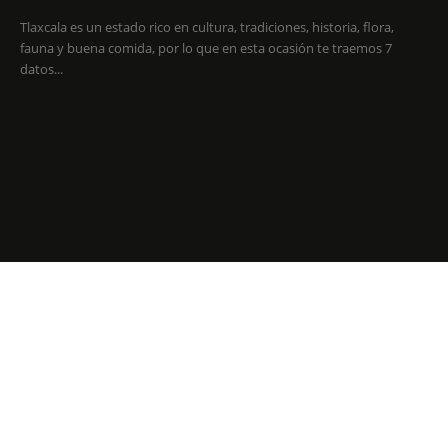
Tlaxcala es un estado rico en cultura, tradiciones, historia, flora,
fauna y buena comida, por lo que en esta ocasión te traemos 7
datos...