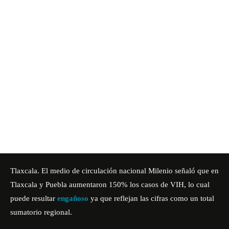
Tlaxcala. El medio de circulación nacional
Milenio
señaló que en
Tlaxcala y Puebla aumentaron 150% los casos de VIH, lo cual
puede resultar
engañoso
ya que reflejan las cifras como un total
sumatorio regional.