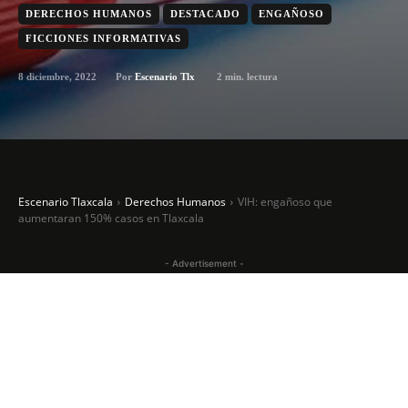
DERECHOS HUMANOS
DESTACADO
ENGAÑOSO
FICCIONES INFORMATIVAS
8 diciembre, 2022
2
min. lectura
Por
Escenario Tlx
Escenario Tlaxcala
Derechos Humanos
VIH: engañoso que
aumentaran 150% casos en Tlaxcala
- Advertisement -