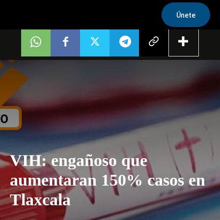
Únete
VIH: engañoso que
aumentaran 150% casos en
Tlaxcala