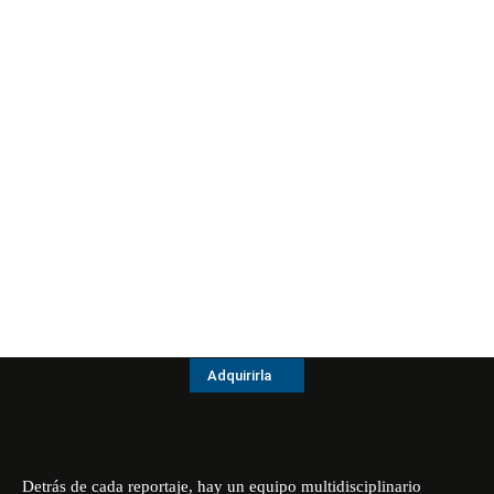
Adquirirla
Detrás de cada reportaje, hay un equipo multidisciplinario