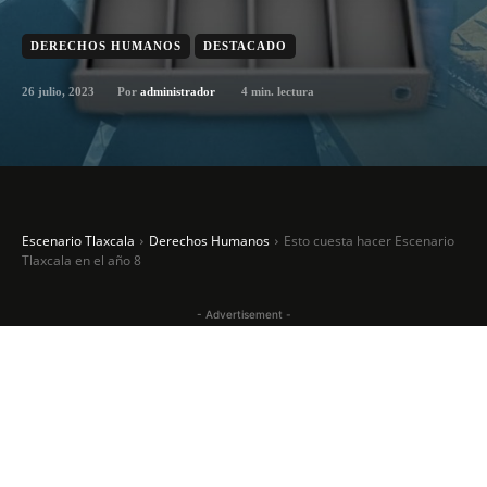
DERECHOS HUMANOS
DESTACADO
26 julio, 2023
4
min. lectura
Por
administrador
Escenario Tlaxcala
Derechos Humanos
Esto cuesta hacer Escenario
Tlaxcala en el año 8
- Advertisement -