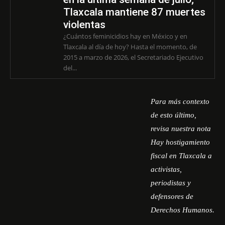
Tlaxcala mantiene 87 muertes
violentas
¿Cuántos feminicidios hay en México y en
Tlaxcala al día de hoy? Hasta el momento, de
2015 a marzo de 2026, el Secretariado Ejecutivo
del...
Para más contexto
de esto último,
revisa nuestra nota
Hay hostigamiento
fiscal en Tlaxcala a
activistas,
periodistas y
defensores de
Derechos Humanos
.