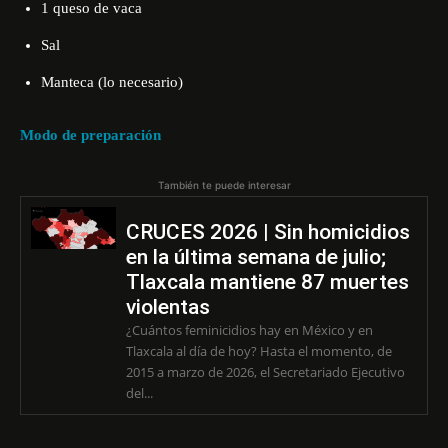
1 queso de vaca
Sal
Manteca (lo necesario)
Modo de preparación
También te puede interesar
CRUCES 2026 | Sin homicidios
en la última semana de julio;
Tlaxcala mantiene 87 muertes
violentas
¿Cuántos feminicidios hay en México y en
Tlaxcala al día de hoy? Hasta el momento, de
2015 a marzo de 2026, el Secretariado Ejecutivo
del...