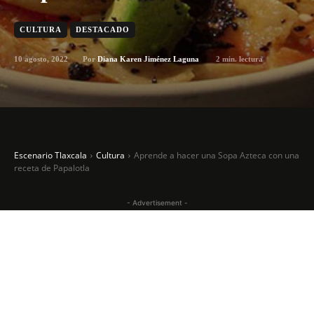
CULTURA
DESTACADO
10 agosto, 2022
2
min. lectura
Por
Diana Karen Jiménez Laguna
Escenario Tlaxcala
Cultura
Aprende a hacer una Sopa Azteca con una
receta de Papalotla
- Advertisement -