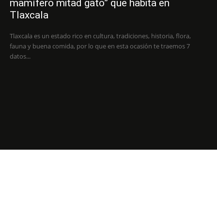
mamífero mitad gato” que habita en
Tlaxcala
Tlaxcala es un estado rico en cultura, tradiciones, historia, flora,
fauna y buena comida, por lo que en esta ocasión te traemos 7
datos...