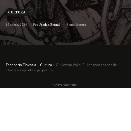
CULTURA
10 enero, 2024
3
min. lectura
Por
Jordan Bernal
Escenario Tlaxcala
Cultura
Guillermo Valle: El 1er gobernador de
Tlaxcala dejó el cargo por un...
- Advertisement -