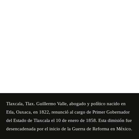
Tlaxcala, Tlax.
Guillermo Valle
, abogado y político nacido en
Etla, Oaxaca, en 1822, renunció al cargo de Primer Gobernador
del
Estado de Tlaxcala
el 10 de enero de 1858. Esta dimisión fue
desencadenada por el inicio de la Guerra de Reforma en México.