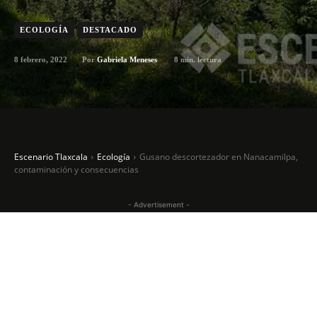
ECOLOGÍA
DESTACADO
8 febrero, 2022
8
min. lectura
Por
Gabriela Meneses
Escenario Tlaxcala
Ecología
Gusano descortezador en Nanacamilpa,
contaminación y consecuencias
- Advertisement -