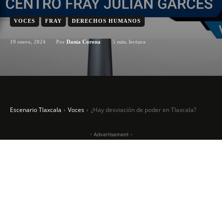
VOCES
FRAY
DERECHOS HUMANOS
19 enero, 2024
5
min. lectura
Por
Dania Corona
Escenario Tlaxcala
Voces
¿Hay desviación de poder en Tlaxcala?
- Advertisement -