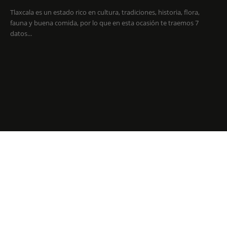
Tlaxcala es un estado rico en cultura, tradiciones, historia, flora,
fauna y buena comida, por lo que en esta ocasión te traemos 7
datos...