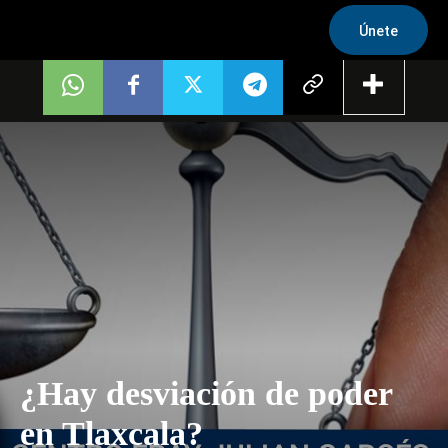
Únete
¿Hay desviación de poder
en Tlaxcala?