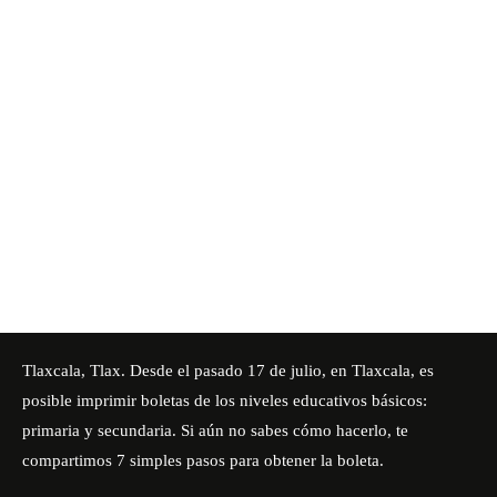
Tlaxcala, Tlax. Desde el pasado 17 de julio, en Tlaxcala, es
posible imprimir boletas de los niveles educativos básicos:
primaria y secundaria. Si aún no sabes cómo hacerlo, te
compartimos 7 simples pasos para obtener la boleta.