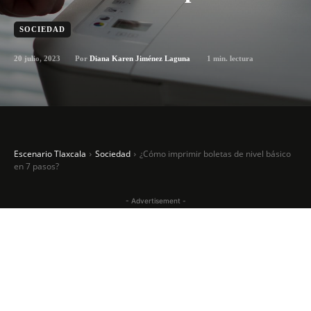
SOCIEDAD
20 julio, 2023
1
min. lectura
Por
Diana Karen Jiménez Laguna
Escenario Tlaxcala
Sociedad
¿Cómo imprimir boletas de nivel básico
en 7 pasos?
- Advertisement -