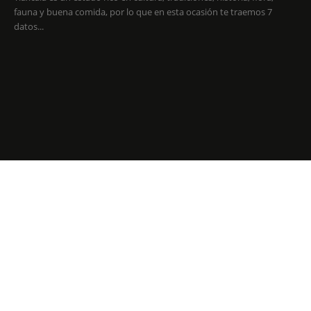
fauna y buena comida, por lo que en esta ocasión te traemos 7
datos...